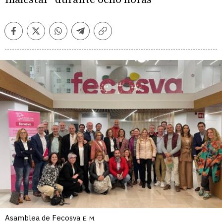
Facebook
Twitter
Whatsapp
Telegram
Copiar
enlace
Asamblea de Fecosva
E. M.