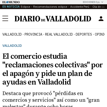
EDICIONES CyL
ES NOTICIA
Eclipse
Recomendaciones eclipse
Accidente Perú
Ola de calo
Menú
VALLADOLID
PROVINCIA
REAL VALLADOLID
DEPORTES
OPINIÓ
VALLADOLID
El comercio estudia
"reclamaciones colectivas" por
el apagón y pide un plan de
ayudas en Valladolid
Destaca que provocó "pérdidas en
comercios y servicios" así como un "gran
malestar" durante ocho horas