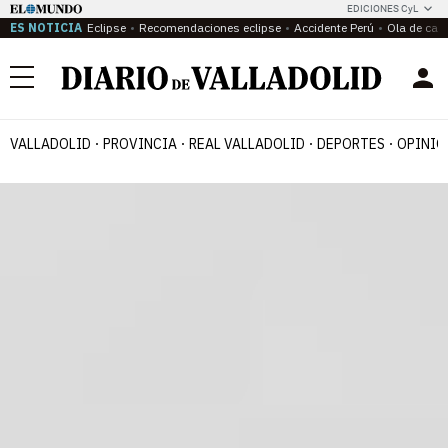
EDICIONES CyL
ES NOTICIA
Eclipse
Recomendaciones eclipse
Accidente Perú
Ola de calo
Menú
VALLADOLID
PROVINCIA
REAL VALLADOLID
DEPORTES
OPINIÓ