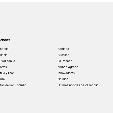
ciones
ladolid
Sanidad
vincia
Sucesos
l Valladolid
La Posada
ortes
Mundo Agrario
tilla y León
Innovadores
tura
Opinión
stas de San Lorenzo
Últimas noticias de Valladolid