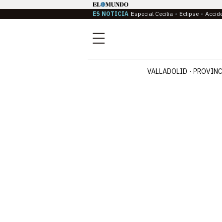
ES NOTICIA
Especial Cecilia
Eclipse
Accid
Menú
VALLADOLID
PROVINC