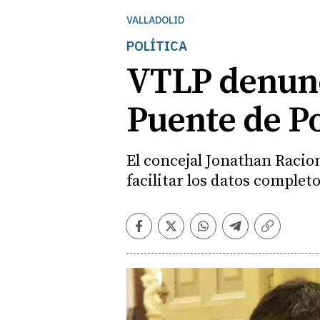
VALLADOLID
POLÍTICA
VTLP denunci
Puente de P
El concejal Jonathan Racion
facilitar los datos complet
Facebook
Twitter
Whatsapp
Telegram
Copiar
enlace