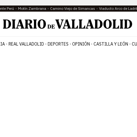
ente Perú
Motín Zambrana
Camino Viejo de Simancas
Viaducto Arco de Ladri
IA
REAL VALLADOLID
DEPORTES
OPINIÓN
CASTILLA Y LEÓN
CU