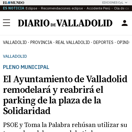
EDICIONES CyL
ES NOTICIA
Eclipse
Recomendaciones eclipse
Accidente Perú
Ola de calo
Menú
VALLADOLID
PROVINCIA
REAL VALLADOLID
DEPORTES
OPINIÓ
VALLADOLID
PLENO MUNICIPAL
El Ayuntamiento de Valladolid
remodelará y reabrirá el
parking de la plaza de la
Solidaridad
PSOE y Toma la Palabra rehúsan utilizar su