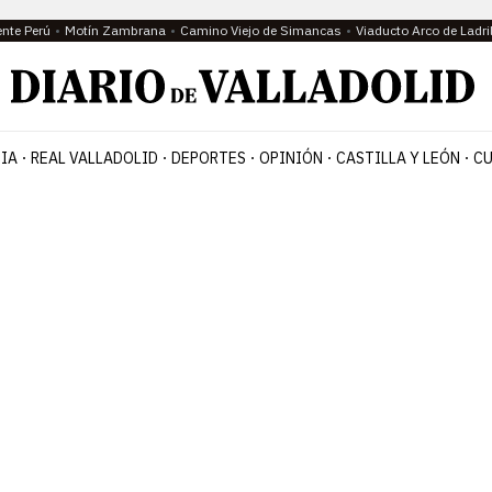
ente Perú
Motín Zambrana
Camino Viejo de Simancas
Viaducto Arco de Ladri
IA
REAL VALLADOLID
DEPORTES
OPINIÓN
CASTILLA Y LEÓN
CU