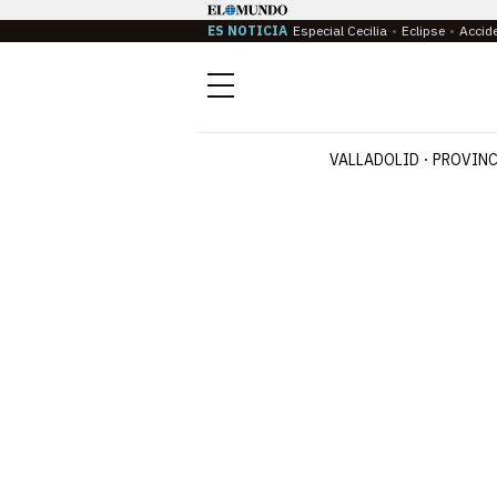
ES NOTICIA
Especial Cecilia
Eclipse
Accid
Menú
VALLADOLID
PROVINC