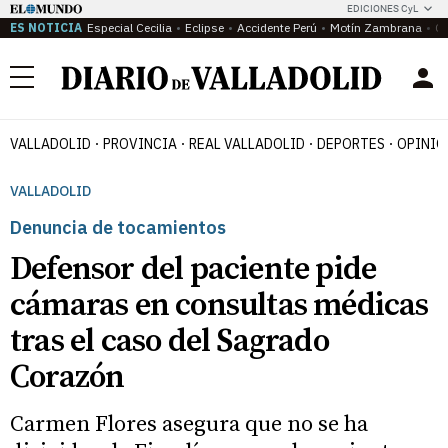
EDICIONES CyL
ES NOTICIA
Especial Cecilia
Eclipse
Accidente Perú
Motín Zambrana
Ca
Menú
VALLADOLID
PROVINCIA
REAL VALLADOLID
DEPORTES
OPINIÓ
VALLADOLID
Denuncia de tocamientos
Defensor del paciente pide
cámaras en consultas médicas
tras el caso del Sagrado
Corazón
Carmen Flores asegura que no se ha