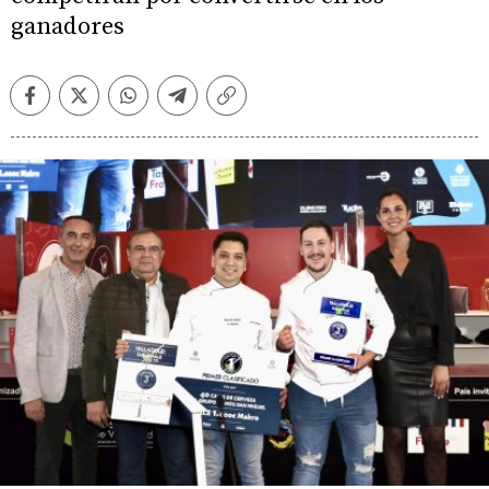
ganadores
Facebook
Twitter
Whatsapp
Telegram
Copiar
enlace