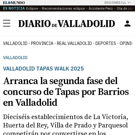
EDICIONES CyL
ES NOTICIA
Eclipse
Recomendaciones eclipse
Accidente Perú
Ola de calo
Menú
VALLADOLID
PROVINCIA
REAL VALLADOLID
DEPORTES
OPINIÓ
VALLADOLID
VALLADOLID TAPAS WALK 2025
Arranca la segunda fase del
concurso de Tapas por Barrios
en Valladolid
Dieciséis establecimientos de La Victoria,
Huerta del Rey, Villa de Prado y Parquesol
competirán por convertirse en los