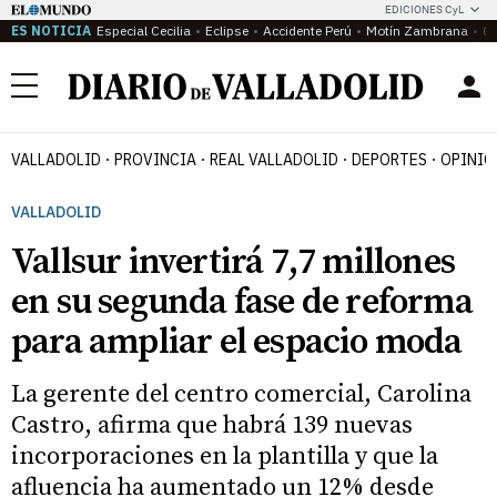
EDICIONES CyL
ES NOTICIA
Especial Cecilia
Eclipse
Accidente Perú
Motín Zambrana
Ca
Menú
VALLADOLID
PROVINCIA
REAL VALLADOLID
DEPORTES
OPINIÓ
VALLADOLID
Vallsur invertirá 7,7 millones
en su segunda fase de reforma
para ampliar el espacio moda
La gerente del centro comercial, Carolina
Castro, afirma que habrá 139 nuevas
incorporaciones en la plantilla y que la
afluencia ha aumentado un 12% desde