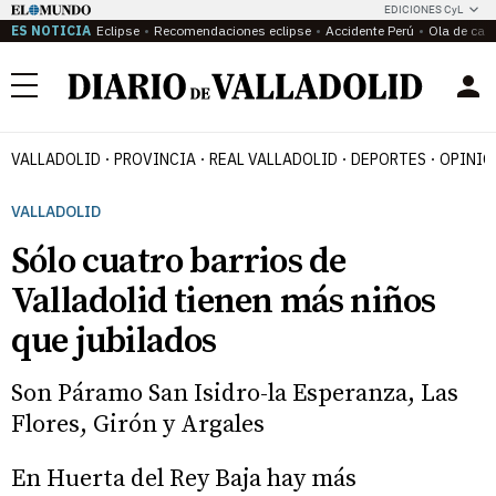
EDICIONES CyL
ES NOTICIA
Eclipse
Recomendaciones eclipse
Accidente Perú
Ola de calo
Menú
VALLADOLID
PROVINCIA
REAL VALLADOLID
DEPORTES
OPINIÓ
VALLADOLID
Sólo cuatro barrios de
Valladolid tienen más niños
que jubilados
Son Páramo San Isidro-la Esperanza, Las
Flores, Girón y Argales
En Huerta del Rey Baja hay más