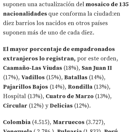
suponen una actualización del
mosaico de 135
nacionalidades
que conforma la ciudad:en
diez barrios los nacidos en otros países
suponen más de uno de cada diez.
El mayor porcentaje de empadronados
extranjeros lo registran,
por este orden,
Caamaño-Las Viudas
(18%),
San Juan II
(17%),
Vadillos
(15%),
Batallas
(14%),
Pajarillos Bajos
(14%),
Rondilla
(13%),
Hospital (13%),
Cuatro de Marzo
(13%),
Circular
(12%) y
Delicias
(12%).
Colombia
(4.515),
Marruecos
(3.727),
Venezuela
( 2.786 ),
Bulgaria
(1.833),
Perú