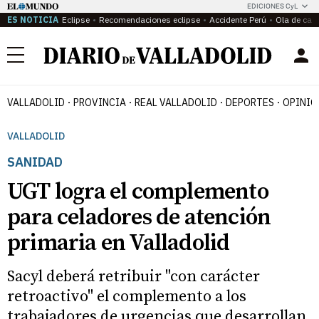
EDICIONES CyL
ES NOTICIA
Eclipse
Recomendaciones eclipse
Accidente Perú
Ola de calo
Menú
VALLADOLID
PROVINCIA
REAL VALLADOLID
DEPORTES
OPINIÓ
VALLADOLID
SANIDAD
UGT logra el complemento
para celadores de atención
primaria en Valladolid
Sacyl deberá retribuir "con carácter
retroactivo" el complemento a los
trabajadores de urgencias que desarrollan