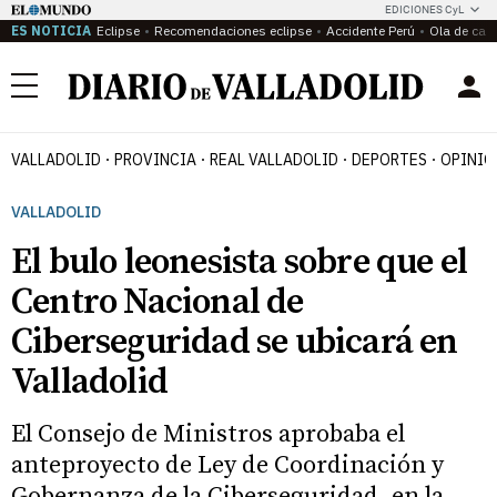
EDICIONES CyL
ES NOTICIA
Eclipse
Recomendaciones eclipse
Accidente Perú
Ola de calo
Menú
VALLADOLID
PROVINCIA
REAL VALLADOLID
DEPORTES
OPINIÓ
VALLADOLID
El bulo leonesista sobre que el
Centro Nacional de
Ciberseguridad se ubicará en
Valladolid
El Consejo de Ministros aprobaba el
anteproyecto de Ley de Coordinación y
Gobernanza de la Ciberseguridad, en la