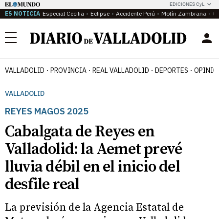
EDICIONES CyL
ES NOTICIA
Especial Cecilia
Eclipse
Accidente Perú
Motín Zambrana
Ca
Menú
VALLADOLID
PROVINCIA
REAL VALLADOLID
DEPORTES
OPINIÓ
VALLADOLID
REYES MAGOS 2025
Cabalgata de Reyes en
Valladolid: la Aemet prevé
lluvia débil en el inicio del
desfile real
La previsión de la Agencia Estatal de