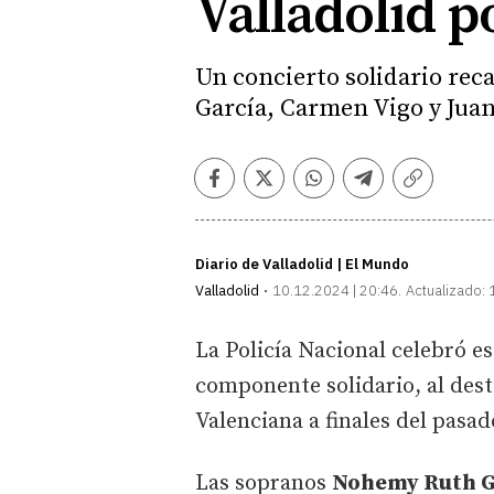
Valladolid p
Un concierto solidario rec
García, Carmen Vigo y Juan
Facebook
Twitter
Whatsapp
Telegram
Copiar
enlace
Diario de Valladolid | El Mundo
Valladolid
10.12.2024 | 20:46
Actualizado:
La Policía Nacional celebró e
componente solidario, al dest
Valenciana a finales del pasa
Las sopranos
Nohemy Ruth G