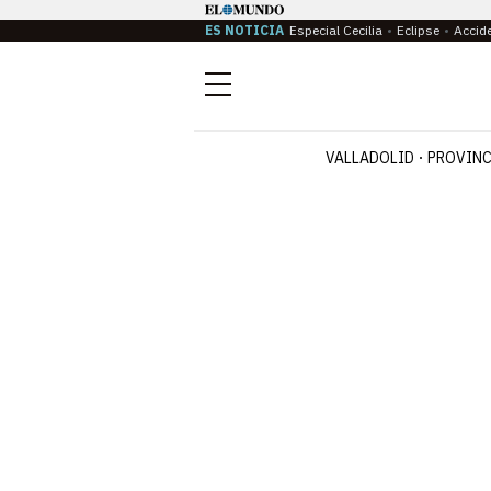
ES NOTICIA
Especial Cecilia
Eclipse
Accid
Menú
VALLADOLID
PROVINC