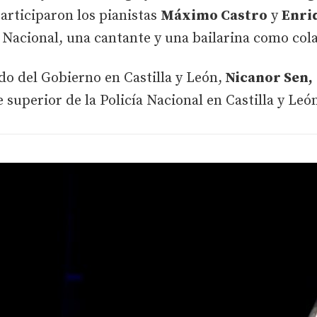
articiparon los pianistas
Máximo Castro
y
Enri
 Nacional, una cantante y una bailarina como col
do del Gobierno en Castilla y León,
Nicanor Sen,
efe superior de la Policía Nacional en Castilla y Leó