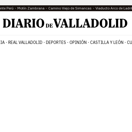
ente Perú
Motín Zambrana
Camino Viejo de Simancas
Viaducto Arco de Ladri
IA
REAL VALLADOLID
DEPORTES
OPINIÓN
CASTILLA Y LEÓN
CU