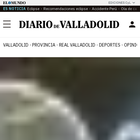
EDICIONES CyL
ES NOTICIA
Eclipse
Recomendaciones eclipse
Accidente Perú
Ola de calo
Menú
VALLADOLID
PROVINCIA
REAL VALLADOLID
DEPORTES
OPINIÓ