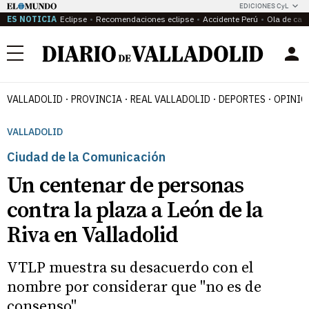
EDICIONES CyL
ES NOTICIA
Eclipse
Recomendaciones eclipse
Accidente Perú
Ola de calo
Menú
VALLADOLID
PROVINCIA
REAL VALLADOLID
DEPORTES
OPINIÓ
VALLADOLID
Ciudad de la Comunicación
Un centenar de personas
contra la plaza a León de la
Riva en Valladolid
VTLP muestra su desacuerdo con el
nombre por considerar que "no es de
consenso"