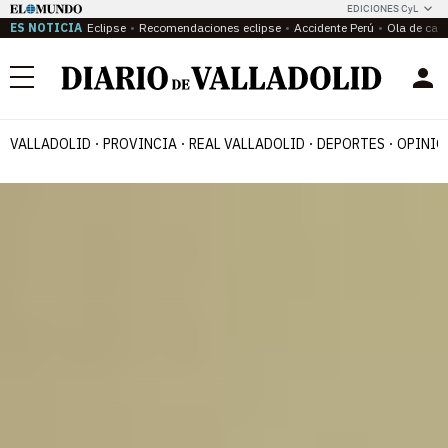
EDICIONES CyL
ES NOTICIA
Eclipse
Recomendaciones eclipse
Accidente Perú
Ola de calo
Menú
VALLADOLID
PROVINCIA
REAL VALLADOLID
DEPORTES
OPINIÓ