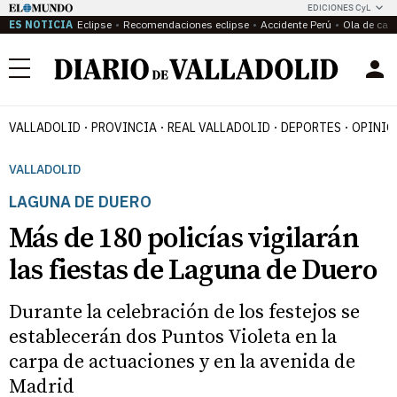
EDICIONES CyL
ES NOTICIA
Eclipse
Recomendaciones eclipse
Accidente Perú
Ola de calo
Menú
VALLADOLID
PROVINCIA
REAL VALLADOLID
DEPORTES
OPINIÓ
VALLADOLID
LAGUNA DE DUERO
Más de 180 policías vigilarán
las fiestas de Laguna de Duero
Durante la celebración de los festejos se
establecerán dos Puntos Violeta en la
carpa de actuaciones y en la avenida de
Madrid