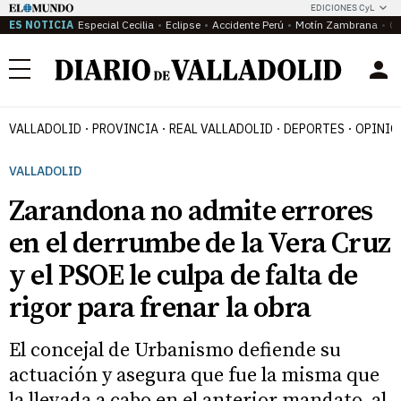
EDICIONES CyL
ES NOTICIA
Especial Cecilia
Eclipse
Accidente Perú
Motín Zambrana
Ca
Menú
VALLADOLID
PROVINCIA
REAL VALLADOLID
DEPORTES
OPINIÓ
VALLADOLID
Zarandona no admite errores
en el derrumbe de la Vera Cruz
y el PSOE le culpa de falta de
rigor para frenar la obra
El concejal de Urbanismo defiende su
actuación y asegura que fue la misma que
la llevada a cabo en el anterior mandato al