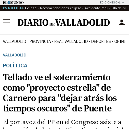
EDICIONES CyL
ES NOTICIA
Eclipse
Recomendaciones eclipse
Accidente Perú
Ola de calo
Menú
VALLADOLID
PROVINCIA
REAL VALLADOLID
DEPORTES
OPINIÓ
VALLADOLID
POLÍTICA
Tellado ve el soterramiento
como "proyecto estrella" de
Carnero para "dejar atrás los
tiempos oscuros" de Puente
El portavoz del PP en el Congreso asiste a