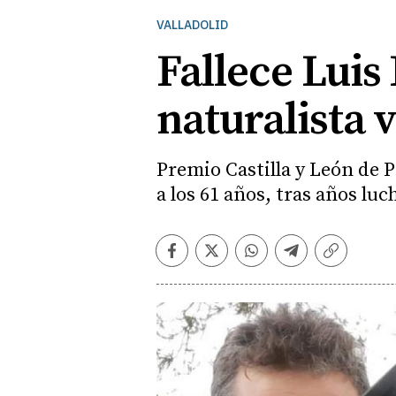
VALLADOLID
Fallece Luis
naturalista v
Premio Castilla y León de 
a los 61 años, tras años l
Facebook
Twitter
Whatsapp
Telegram
Copiar
enlace