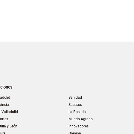
ciones
ladolid
Sanidad
vincia
Sucesos
l Valladolid
La Posada
ortes
Mundo Agrario
tilla y León
Innovadores
tura
Opinión