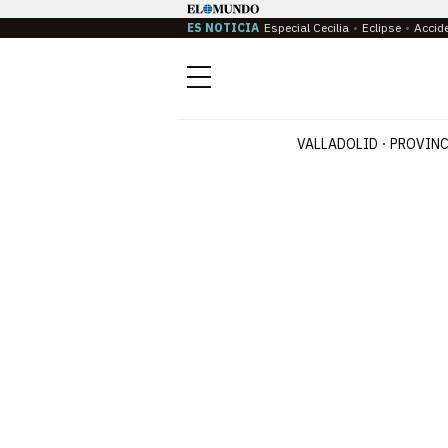
ES NOTICIA
Especial Cecilia
Eclipse
Accid
Menú
VALLADOLID
PROVINC