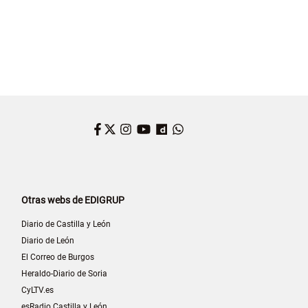
Facebook
Twitter
Instagram
YouTube
Dailymotion
WhatsApp
Otras webs de EDIGRUP
Diario de Castilla y León
Diario de León
El Correo de Burgos
Heraldo-Diario de Soria
CyLTV.es
esRadio Castilla y León