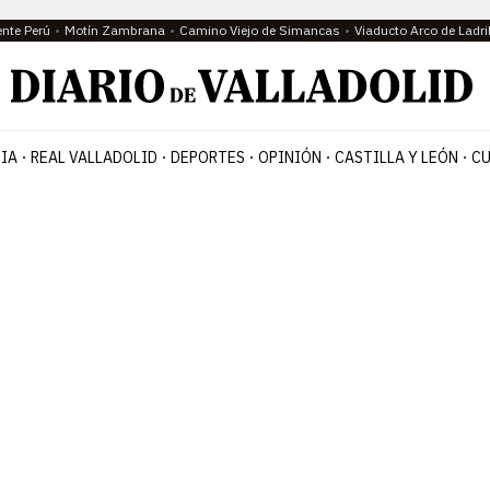
ente Perú
Motín Zambrana
Camino Viejo de Simancas
Viaducto Arco de Ladri
IA
REAL VALLADOLID
DEPORTES
OPINIÓN
CASTILLA Y LEÓN
CU