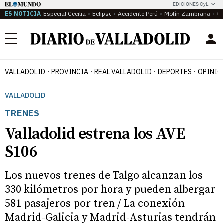
EDICIONES CyL
ES NOTICIA
Especial Cecilia
Eclipse
Accidente Perú
Motín Zambrana
Ca
Menú
VALLADOLID
PROVINCIA
REAL VALLADOLID
DEPORTES
OPINIÓ
VALLADOLID
TRENES
Valladolid estrena los AVE
S106
Los nuevos trenes de Talgo alcanzan los
330 kilómetros por hora y pueden albergar
581 pasajeros por tren / La conexión
Madrid-Galicia y Madrid-Asturias tendrán