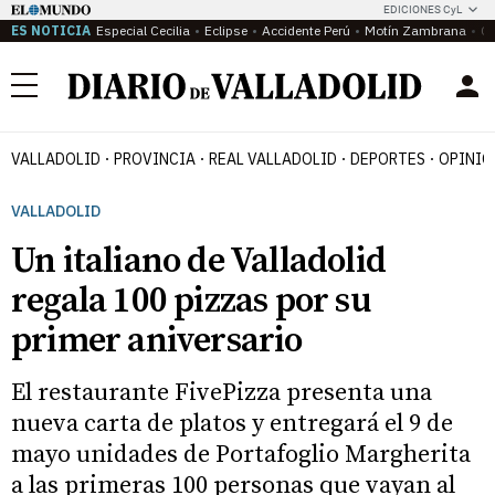
EDICIONES CyL
ES NOTICIA
Especial Cecilia
Eclipse
Accidente Perú
Motín Zambrana
Ca
Menú
VALLADOLID
PROVINCIA
REAL VALLADOLID
DEPORTES
OPINIÓ
VALLADOLID
Un italiano de Valladolid
regala 100 pizzas por su
primer aniversario
El restaurante FivePizza presenta una
nueva carta de platos y entregará el 9 de
mayo unidades de Portafoglio Margherita
a las primeras 100 personas que vayan al