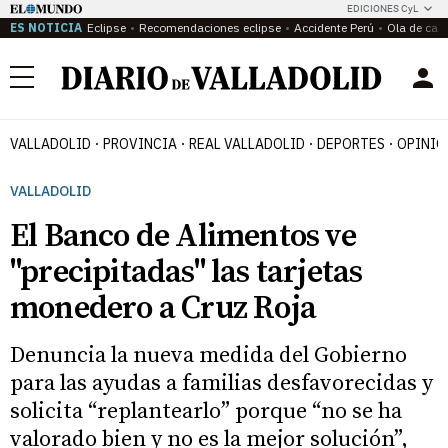
EDICIONES CyL
ES NOTICIA
Eclipse
Recomendaciones eclipse
Accidente Perú
Ola de calo
Menú
VALLADOLID
PROVINCIA
REAL VALLADOLID
DEPORTES
OPINIÓ
VALLADOLID
El Banco de Alimentos ve
"precipitadas" las tarjetas
monedero a Cruz Roja
Denuncia la nueva medida del Gobierno
para las ayudas a familias desfavorecidas y
solicita “replantearlo” porque “no se ha
valorado bien y no es la mejor solución”,