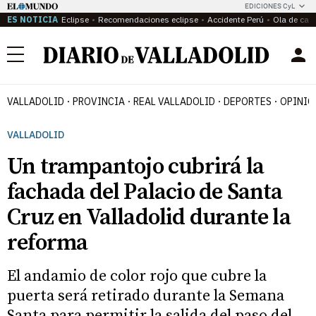
EDICIONES CyL
ES NOTICIA
Eclipse
Recomendaciones eclipse
Accidente Perú
Ola de calo
Menú
VALLADOLID
PROVINCIA
REAL VALLADOLID
DEPORTES
OPINIÓ
VALLADOLID
Un trampantojo cubrirá la
fachada del Palacio de Santa
Cruz en Valladolid durante la
reforma
El andamio de color rojo que cubre la
puerta será retirado durante la Semana
Santa para permitir la salida del paso del