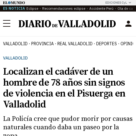
EDICIONES CyL
ES NOTICIA
Eclipse
Recomendaciones eclipse
Accidente Perú
Ola de calo
Menú
VALLADOLID
PROVINCIA
REAL VALLADOLID
DEPORTES
OPINIÓ
VALLADOLID
Localizan el cadáver de un
hombre de 78 años sin signos
de violencia en el Pisuerga en
Valladolid
La Policía cree que pudor morir por causas
naturales cuando daba un paseo por la
zona