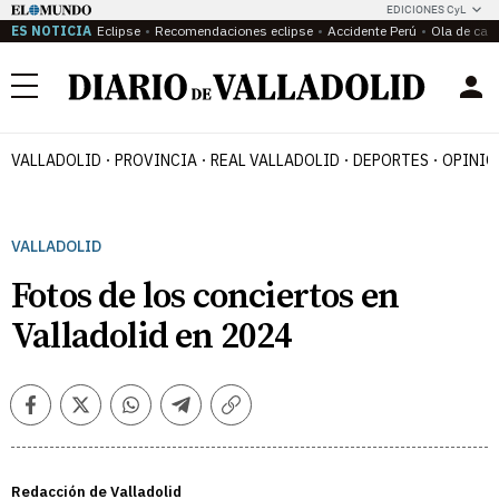
EDICIONES CyL
ES NOTICIA
Eclipse
Recomendaciones eclipse
Accidente Perú
Ola de calo
Menú
VALLADOLID
PROVINCIA
REAL VALLADOLID
DEPORTES
OPINIÓ
VALLADOLID
Fotos de los conciertos en
Valladolid en 2024
Facebook
Twitter
Whatsapp
Telegram
Copiar
enlace
Redacción de Valladolid