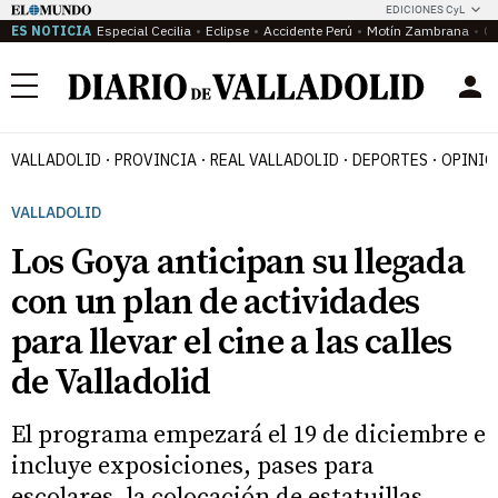
EDICIONES CyL
ES NOTICIA
Especial Cecilia
Eclipse
Accidente Perú
Motín Zambrana
Ca
Menú
VALLADOLID
PROVINCIA
REAL VALLADOLID
DEPORTES
OPINIÓ
VALLADOLID
Los Goya anticipan su llegada
con un plan de actividades
para llevar el cine a las calles
de Valladolid
El programa empezará el 19 de diciembre e
incluye exposiciones, pases para
escolares, la colocación de estatuillas