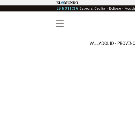
ES NOTICIA
Especial Cecilia
Eclipse
Accid
Menú
VALLADOLID
PROVINC