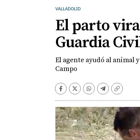
VALLADOLID
El parto vir
Guardia Civi
El agente ayudó al animal y
Campo
Facebook
Twitter
Whatsapp
Telegram
Copiar
enlace