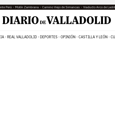
ente Perú
Motín Zambrana
Camino Viejo de Simancas
Viaducto Arco de Ladri
IA
REAL VALLADOLID
DEPORTES
OPINIÓN
CASTILLA Y LEÓN
CU