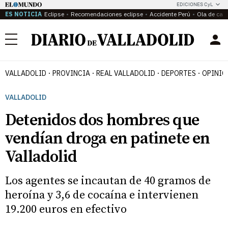
EDICIONES CyL
ES NOTICIA
Eclipse
Recomendaciones eclipse
Accidente Perú
Ola de calo
Menú
VALLADOLID
PROVINCIA
REAL VALLADOLID
DEPORTES
OPINIÓ
VALLADOLID
Detenidos dos hombres que
vendían droga en patinete en
Valladolid
Los agentes se incautan de 40 gramos de
heroína y 3,6 de cocaína e intervienen
19.200 euros en efectivo