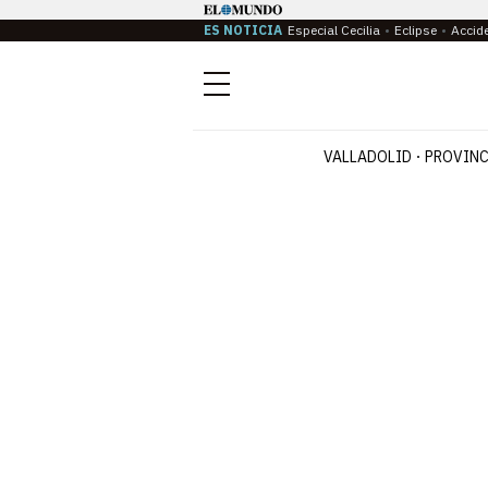
ES NOTICIA
Especial Cecilia
Eclipse
Accid
Menú
VALLADOLID
PROVINC