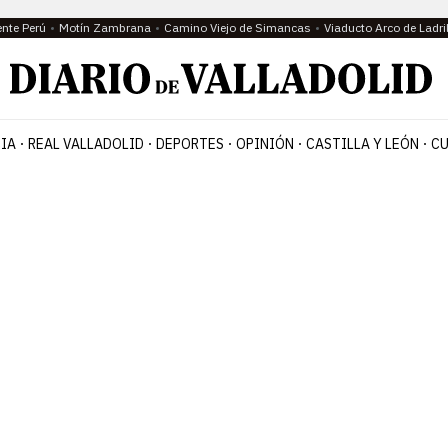
ente Perú
Motín Zambrana
Camino Viejo de Simancas
Viaducto Arco de Ladri
IA
REAL VALLADOLID
DEPORTES
OPINIÓN
CASTILLA Y LEÓN
CU