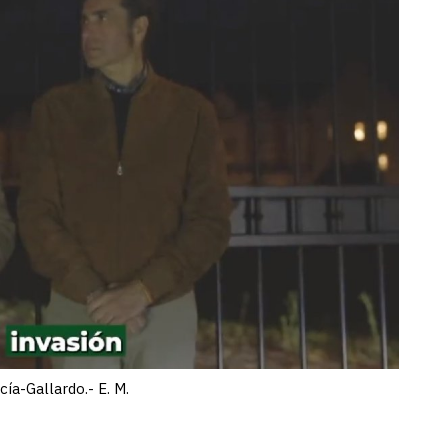
ía-Gallardo.- E. M.