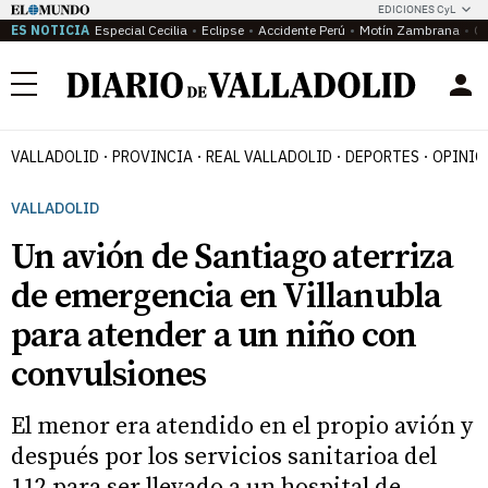
EDICIONES CyL
ES NOTICIA
Especial Cecilia
Eclipse
Accidente Perú
Motín Zambrana
Ca
Menú
VALLADOLID
PROVINCIA
REAL VALLADOLID
DEPORTES
OPINIÓ
VALLADOLID
Un avión de Santiago aterriza
de emergencia en Villanubla
para atender a un niño con
convulsiones
El menor era atendido en el propio avión y
después por los servicios sanitarioa del
112 para ser llevado a un hospital de