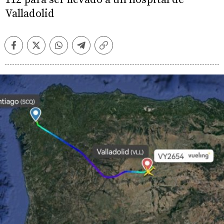
Valladolid
Facebook
Twitter
Whatsapp
Telegram
Copiar
enlace