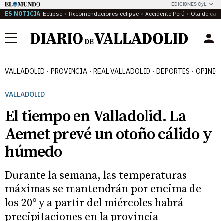
EDICIONES CyL
ES NOTICIA
Eclipse
Recomendaciones eclipse
Accidente Perú
Ola de calo
Menú
VALLADOLID
PROVINCIA
REAL VALLADOLID
DEPORTES
OPINIÓ
VALLADOLID
El tiempo en Valladolid. La
Aemet prevé un otoño cálido y
húmedo
Durante la semana, las temperaturas
máximas se mantendrán por encima de
los 20º y a partir del miércoles habrá
precipitaciones en la provincia