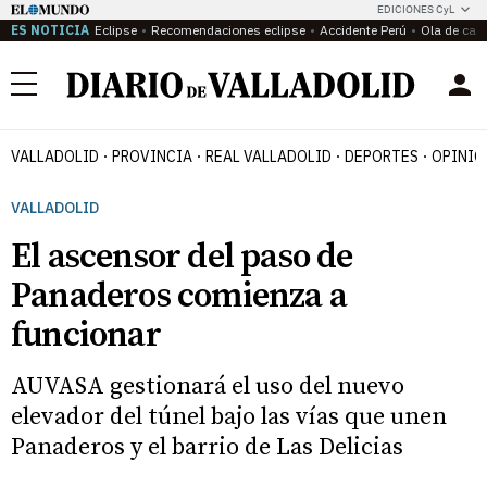
EDICIONES CyL
ES NOTICIA
Eclipse
Recomendaciones eclipse
Accidente Perú
Ola de calo
Menú
VALLADOLID
PROVINCIA
REAL VALLADOLID
DEPORTES
OPINIÓ
VALLADOLID
El ascensor del paso de
Panaderos comienza a
funcionar
AUVASA gestionará el uso del nuevo
elevador del túnel bajo las vías que unen
Panaderos y el barrio de Las Delicias