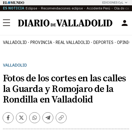
EDICIONES CyL
ES NOTICIA
Eclipse
Recomendaciones eclipse
Accidente Perú
Ola de calo
Menú
VALLADOLID
PROVINCIA
REAL VALLADOLID
DEPORTES
OPINIÓ
VALLADOLID
Fotos de los cortes en las calles
la Guarda y Romojaro de la
Rondilla en Valladolid
Facebook
Twitter
Whatsapp
Telegram
Copiar
enlace