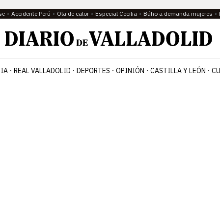
se
Accidente Perú
Ola de calor
Especial Cecilia
Búho a demanda mujeres
IA
REAL VALLADOLID
DEPORTES
OPINIÓN
CASTILLA Y LEÓN
CU