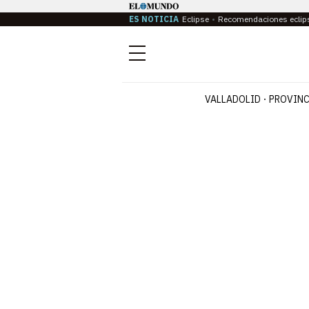
ES NOTICIA
Eclipse
Recomendaciones eclip
Menú
VALLADOLID
PROVINC