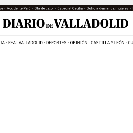
se
Accidente Perú
Ola de calor
Especial Cecilia
Búho a demanda mujeres
IA
REAL VALLADOLID
DEPORTES
OPINIÓN
CASTILLA Y LEÓN
CU