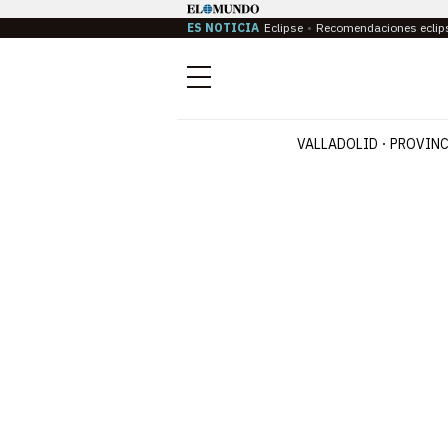
ES NOTICIA
Eclipse
Recomendaciones eclip
Menú
VALLADOLID
PROVINC