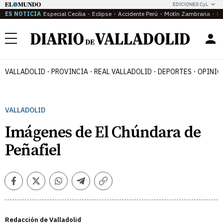
EDICIONES CyL
ES NOTICIA
Especial Cecilia
Eclipse
Accidente Perú
Motín Zambrana
Ca
Menú
VALLADOLID
PROVINCIA
REAL VALLADOLID
DEPORTES
OPINIÓ
VALLADOLID
Imágenes de El Chúndara de
Peñafiel
Facebook
Twitter
Whatsapp
Telegram
Copiar
enlace
Redacción de Valladolid