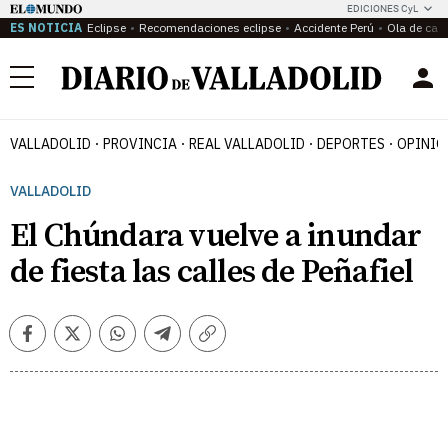
EDICIONES CyL
ES NOTICIA
Eclipse
Recomendaciones eclipse
Accidente Perú
Ola de calo
Menú
VALLADOLID
PROVINCIA
REAL VALLADOLID
DEPORTES
OPINIÓ
VALLADOLID
El Chúndara vuelve a inundar
de fiesta las calles de Peñafiel
Facebook
Twitter
Whatsapp
Telegram
Copiar
enlace