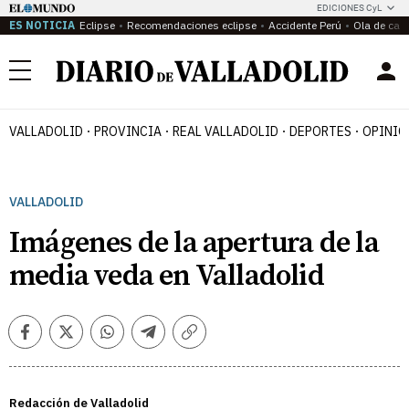
EDICIONES CyL
ES NOTICIA
Eclipse
Recomendaciones eclipse
Accidente Perú
Ola de calo
Menú
VALLADOLID
PROVINCIA
REAL VALLADOLID
DEPORTES
OPINIÓ
VALLADOLID
Imágenes de la apertura de la
media veda en Valladolid
Facebook
Twitter
Whatsapp
Telegram
Copiar
enlace
Redacción de Valladolid