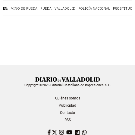
EN:
VINO DE RUEDA
RUEDA
VALLADOLID
POLICÍA NACIONAL
PROSTITUCI
Copyright ©2026 Editorial Castellana de Impresiones, S.L.
Quiénes somos
Publicidad
Contacto
RSS
Facebook
Twitter
Instagram
YouTube
Dailymotion
WhatsApp