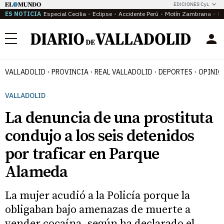
EDICIONES CyL
ES NOTICIA
Especial Cecilia
Eclipse
Accidente Perú
Motín Zambrana
Ca
Menú
VALLADOLID
PROVINCIA
REAL VALLADOLID
DEPORTES
OPINIÓ
VALLADOLID
La denuncia de una prostituta
condujo a los seis detenidos
por traficar en Parque
Alameda
La mujer acudió a la Policía porque la
obligaban bajo amenazas de muerte a
vender cocaína, según ha declarado el