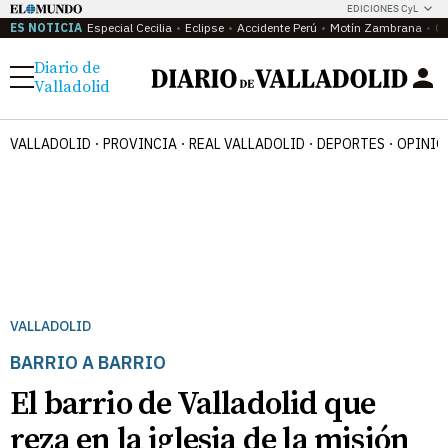
EDICIONES CyL
ES NOTICIA
Especial Cecilia
Eclipse
Accidente Perú
Motín Zambrana
Ca
Diario de
Menú
Valladolid
VALLADOLID
PROVINCIA
REAL VALLADOLID
DEPORTES
OPINIÓ
VALLADOLID
BARRIO A BARRIO
El barrio de Valladolid que
reza en la iglesia de la misión