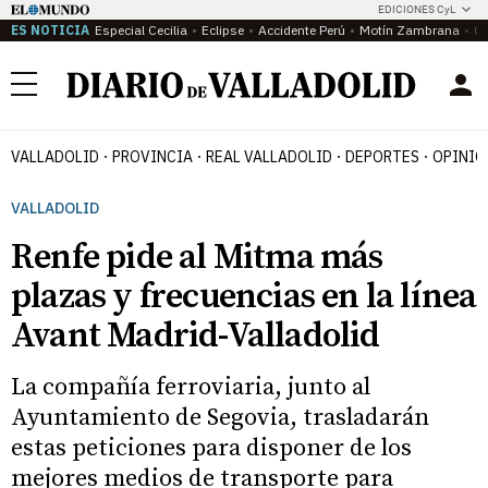
EDICIONES CyL
ES NOTICIA
Especial Cecilia
Eclipse
Accidente Perú
Motín Zambrana
Ca
Menú
VALLADOLID
PROVINCIA
REAL VALLADOLID
DEPORTES
OPINIÓ
VALLADOLID
Renfe pide al Mitma más
plazas y frecuencias en la línea
Avant Madrid-Valladolid
La compañía ferroviaria, junto al
Ayuntamiento de Segovia, trasladarán
estas peticiones para disponer de los
mejores medios de transporte para