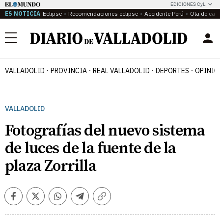
EDICIONES CyL
ES NOTICIA
Eclipse
Recomendaciones eclipse
Accidente Perú
Ola de calo
Menú
VALLADOLID
PROVINCIA
REAL VALLADOLID
DEPORTES
OPINIÓ
VALLADOLID
Fotografías del nuevo sistema
de luces de la fuente de la
plaza Zorrilla
Facebook
Twitter
Whatsapp
Telegram
Copiar
enlace