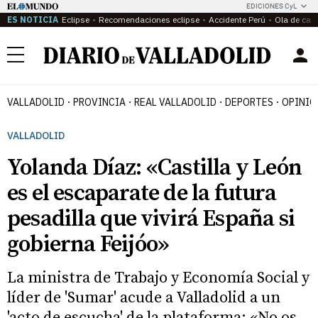
EDICIONES CyL
ES NOTICIA
Eclipse
Recomendaciones eclipse
Accidente Perú
Ola de calo
Menú
VALLADOLID
PROVINCIA
REAL VALLADOLID
DEPORTES
OPINIÓ
VALLADOLID
Yolanda Díaz: «Castilla y León
es el escaparate de la futura
pesadilla que vivirá España si
gobierna Feijóo»
La ministra de Trabajo y Economía Social y
líder de 'Sumar' acude a Valladolid a un
'acto de escucha' de la plataforma: «No os