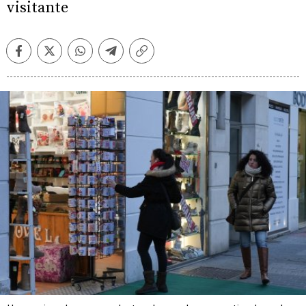
visitante
Facebook
Twitter
Whatsapp
Telegram
Copiar
enlace