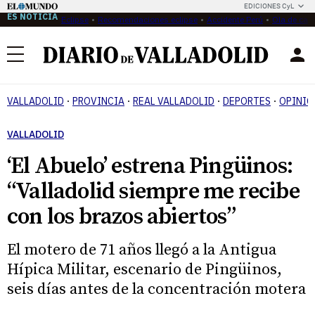
EDICIONES CyL
ES NOTICIA
Eclipse
Recomendaciones eclipse
Accidente Perú
Ola de calo
Menú
VALLADOLID
PROVINCIA
REAL VALLADOLID
DEPORTES
OPINIÓ
VALLADOLID
‘El Abuelo’ estrena Pingüinos:
“Valladolid siempre me recibe
con los brazos abiertos”
El motero de 71 años llegó a la Antigua
Hípica Militar, escenario de Pingüinos,
seis días antes de la concentración motera