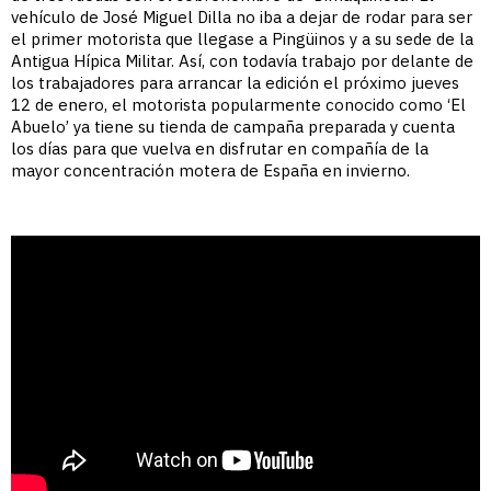
vehículo de
José Miguel Dilla no iba a dejar de rodar para ser
el primer motorista que llegase a Pingüinos y a su sede de la
Antigua Hípica Militar. Así, con todavía trabajo por delante de
los trabajadores para arrancar la edición el próximo jueves
12 de enero, el motorista popularmente conocido como ‘El
Abuelo’ ya tiene su tienda de campaña preparada y cuenta
los días para que vuelva en disfrutar en compañía de la
mayor concentración motera de España en invierno.