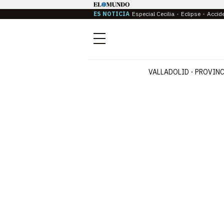
ES NOTICIA
Especial Cecilia
Eclipse
Accid
Menú
VALLADOLID
PROVINC