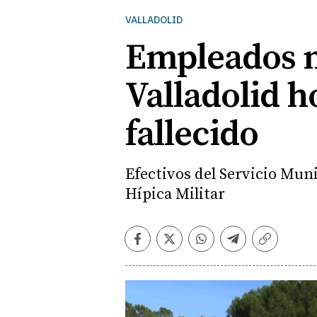
VALLADOLID
Empleados m
Valladolid 
fallecido
Efectivos del Servicio Mun
Hípica Militar
Facebook
Twitter
Whatsapp
Telegram
Copiar
enlace