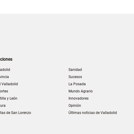
ciones
ladolid
Sanidad
vincia
Sucesos
l Valladolid
La Posada
ortes
Mundo Agrario
tilla y León
Innovadores
tura
Opinión
stas de San Lorenzo
Últimas noticias de Valladolid