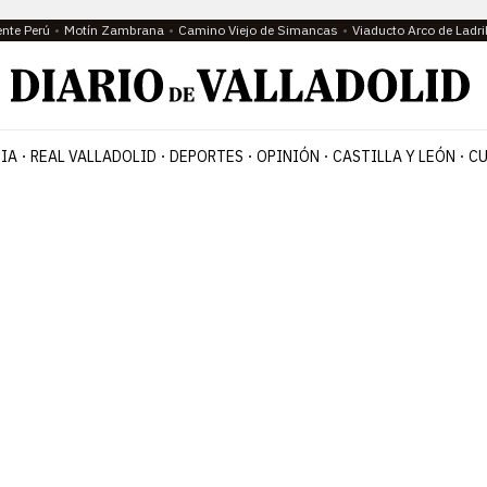
ente Perú
Motín Zambrana
Camino Viejo de Simancas
Viaducto Arco de Ladri
IA
REAL VALLADOLID
DEPORTES
OPINIÓN
CASTILLA Y LEÓN
CU