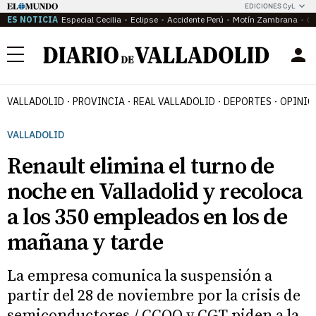
EDICIONES CyL
ES NOTICIA
Especial Cecilia
Eclipse
Accidente Perú
Motín Zambrana
Ca
Menú
VALLADOLID
PROVINCIA
REAL VALLADOLID
DEPORTES
OPINIÓ
VALLADOLID
Renault elimina el turno de
noche en Valladolid y recoloca
a los 350 empleados en los de
mañana y tarde
La empresa comunica la suspensión a
partir del 28 de noviembre por la crisis de
semiconductores / CCOO y CGT piden a la