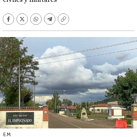
Facebook
Twitter
Whatsapp
Telegram
Copiar
enlace
E.M.