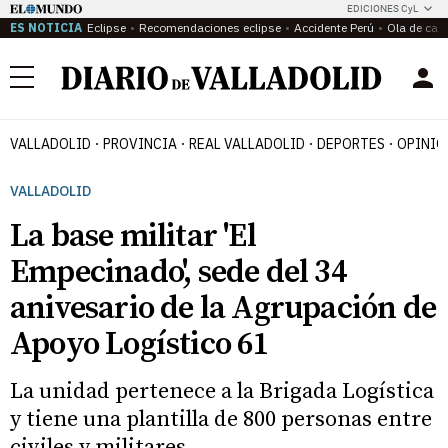
EDICIONES CyL
ES NOTICIA
Eclipse
Recomendaciones eclipse
Accidente Perú
Ola de calo
Menú
VALLADOLID
PROVINCIA
REAL VALLADOLID
DEPORTES
OPINIÓ
VALLADOLID
La base militar 'El
Empecinado', sede del 34
anivesario de la Agrupación de
Apoyo Logístico 61
La unidad pertenece a la Brigada Logística
y tiene una plantilla de 800 personas entre
civiles y militares