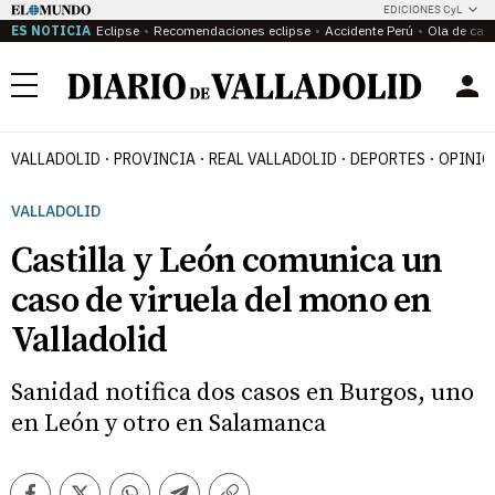
EDICIONES CyL
ES NOTICIA
Eclipse
Recomendaciones eclipse
Accidente Perú
Ola de calo
Menú
VALLADOLID
PROVINCIA
REAL VALLADOLID
DEPORTES
OPINIÓ
VALLADOLID
Castilla y León comunica un
caso de viruela del mono en
Valladolid
Sanidad notifica dos casos en Burgos, uno
en León y otro en Salamanca