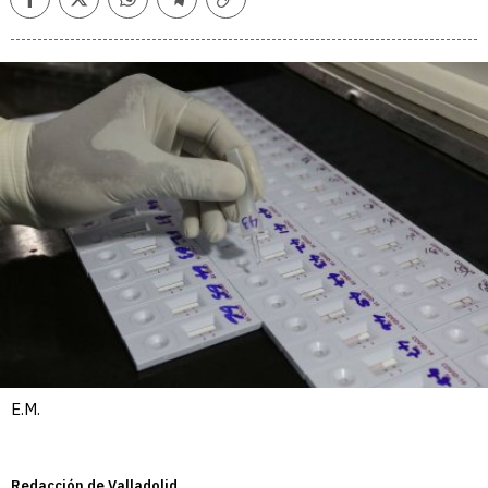
Facebook
Twitter
Whatsapp
Telegram
Copiar
enlace
E.M.
Redacción de Valladolid